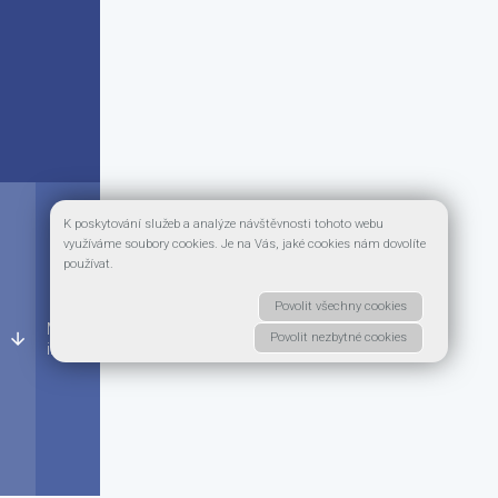
K poskytování služeb a analýze návštěvnosti tohoto webu
využíváme soubory cookies. Je na Vás, jaké cookies nám dovolíte
používat.
Povolit všechny cookies
More
arrow_downward
Povolit nezbytné cookies
info