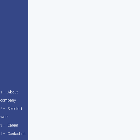
About
company
Selected
work
Career
Contact us